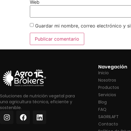
Web
Guardar mi nombre, correo electrónico y s
Navegación
Inicio
Nosotros
Productos
Servicios
Soluciones de nutrición vegetal para
una agricultura técnica, eficiente y
Blog
sostenible.
FAQ
SAGRILAFT
Contacto