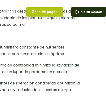
specíficos desde sus primeras etapas de
Contacto
Zona de pagos
Iniciar sesión
 saludable de las plántulas. Aquí exploramos
veros de palma:
 suministro constante de nutrientes
esarios para un crecimiento óptimo.
eración controlada minimiza la lixiviación de
tas en lugar de perderse en el suelo.
izantes de liberación controlada optimizan la
lizantes y reduciendo los costos a largo