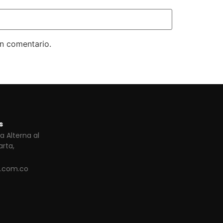
un comentario.
s
a Alterna al
arta,
s.com.co