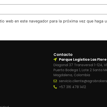
itio web en este navegador para la próxima vez que haga 
Contacto
Parque Logístico Las Flore
Diagonal 37 Transversal 1-124, Ví
Puerto Bodega 1, Lote 2 Santa M
Magdalena, Colombia
servicio.cliente@agrobroker
+57 316 478 1412