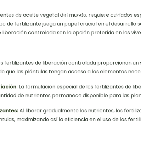
fuentes de aceite vegetal del mundo, requiere cuidados e
as
Información técnica
FAQ
SAGRILAFT
Sostenibilidad
ipo de fertilizante juega un papel crucial en el desarrollo
de liberación controlada son la opción preferida en los vi
s fertilizantes de liberación controlada proporcionan un
ndo que las plántulas tengan acceso a los elementos nec
viación:
La formulación especial de los fertilizantes de lib
cantidad de nutrientes permanece disponible para las plan
izantes:
Al liberar gradualmente los nutrientes, los fertil
tulas, maximizando así la eficiencia en el uso de los ferti